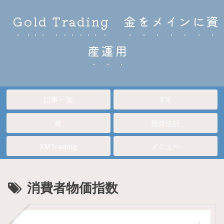
Gold Trading 金をメインに資
産運用
記事一覧
FX
株
投資信託
XMTrading
メニュー
消費者物価指数