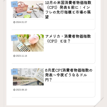
12月の米国消費者物価指数
FX
（CPI）発表を前に：イン
フレの先行指標と市場の展
望
2024.01.07
アメリカ・消費者物価指数
FX
（CPI）とは？
2023.11.14
8月度CPI消費者物価指数の
FX
発表～今夜どうなるドル
円？
2023.08.10