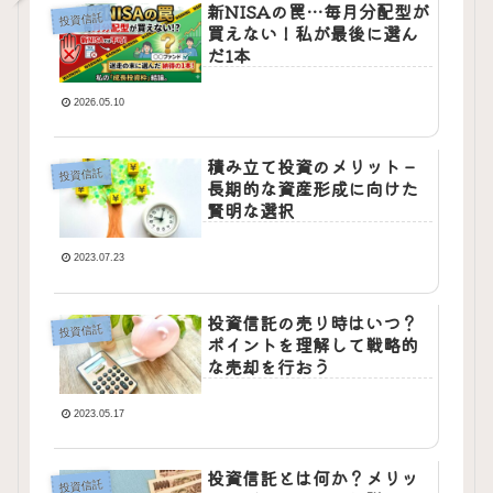
新NISAの罠…毎月分配型が
投資信託
買えない！私が最後に選ん
だ1本
2026.05.10
積み立て投資のメリット –
投資信託
長期的な資産形成に向けた
賢明な選択
2023.07.23
投資信託の売り時はいつ？
投資信託
ポイントを理解して戦略的
な売却を行おう
2023.05.17
投資信託とは何か？メリッ
投資信託